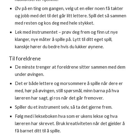
Øv på en ting om gangen, velg ut en eller noen få takter 
og jobb med det til det går litt lettere. Spill det så sammen 
med resten og kos deg med hele stykket.
Lek med instrumentet – prøv deg frem og finn ut nye 
klanger, nye måter å spille på. Lytt til ditt eget spill, 
kanskje hører du bedre hvis du lukker øynene.
Til foreldrene
De minste trenger at foreldrene sitter sammen med dem 
under øvingen.
Det er både lettere og morsommere å spille når dere er 
med, hør på øvingen, still spørsmål, minn barna på hva 
læreren har sagt, gi ros når det går fremover.
Spiller du et instrument selv, så ta det gjerne frem.
Følg med i lekseboken hva som er ukens lekse og hva 
læreren har skrevet. Bruk kreativiteten når det gjelder å 
få barnet ditt til å spille.