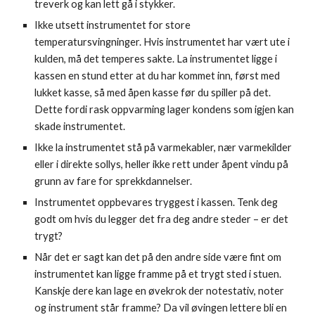
treverk og kan lett gå i stykker.
Ikke utsett instrumentet for store 
temperatursvingninger. Hvis instrumentet har vært ute i 
kulden, må det temperes sakte. La instrumentet ligge i 
kassen en stund etter at du har kommet inn, først med 
lukket kasse, så med åpen kasse før du spiller på det. 
Dette fordi rask oppvarming lager kondens som igjen kan 
skade instrumentet. 
Ikke la instrumentet stå på varmekabler, nær varmekilder 
eller i direkte sollys, heller ikke rett under åpent vindu på 
grunn av fare for sprekkdannelser.
Instrumentet oppbevares tryggest i kassen. Tenk deg 
godt om hvis du legger det fra deg andre steder – er det 
trygt?
Når det er sagt kan det på den andre side være fint om 
instrumentet kan ligge framme på et trygt sted i stuen. 
Kanskje dere kan lage en øvekrok der notestativ, noter 
og instrument står framme? Da vil øvingen lettere bli en 