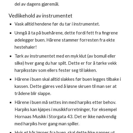
del av dagens gjøremål.
Vedlikehold av instrumentet
Vask alltid hendene før du tar i instrumentet.
Unngå å ta på buehårene, dette fordi fett fra fingrene 
ødelegger buen. Hårene stammer forresten fra ekte 
hestehaler! 
Tørk av instrumentet med en myk klut (av bomull eller 
silke) hver gang du har spilt. Dette er for å tørke vekk 
harpiksstøv som ellers fester seg til lakken. 
Hårene i buen skal alltid slakkes før buen legges tilbake i 
kassen. Dette gjøres ved å løsne skruen til man ser at 
trådene blir slappe. 
Hårene i buen må settes inn med harpiks etter behov. 
Harpiks kan kjøpes i musikkforretninger, for eksempel 
Hornaas Musikk i Storgata 43. Det er ikke nødvendig 
med harpiks hver gang man spiller.
Hvis et hår løsner fra buen, skal dette ikke nappes ut, 