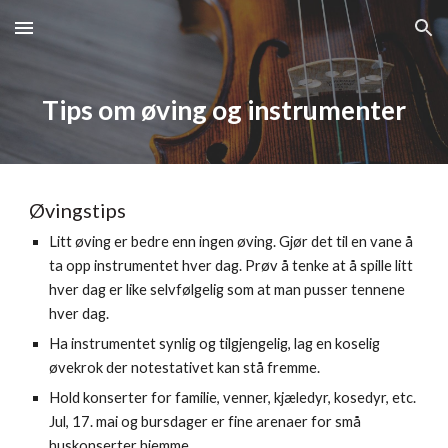
Skip to main content
Skip to navigation
Tips om øving og instrumenter
Øvingstips
Litt øving er bedre enn ingen øving. Gjør det til en vane å 
ta opp instrumentet hver dag. Prøv å tenke at å spille litt 
hver dag er like selvfølgelig som at man pusser tennene 
hver dag.
Ha instrumentet synlig og tilgjengelig, lag en koselig 
øvekrok der notestativet kan stå fremme.
Hold konserter for familie, venner, kjæledyr, kosedyr, etc. 
Jul, 17. mai og bursdager er fine arenaer for små 
huskonserter hjemme.